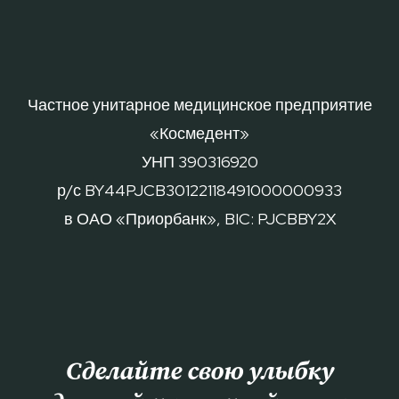
Частное унитарное медицинское предприятие
«Космедент»
УНП 390316920
р/с BY44PJCB30122118491000000933
в ОАО «Приорбанк», BIC: PJCBBY2X
Сделайте свою улыбку