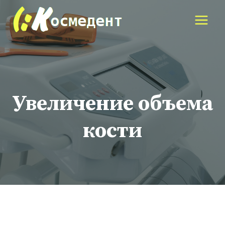
Перейти
к
содержимому
Увеличение объема
кости